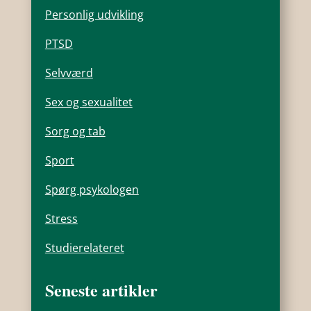
Personlig udvikling
PTSD
Selvværd
Sex og sexualitet
Sorg og tab
Sport
Spørg psykologen
Stress
Studierelateret
Seneste artikler