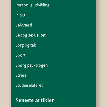
Personlig udvikling
PTSD
Selvværd
Sex og sexualitet
Sorg og tab
Sport
Spørg psykologen
Stress
Studierelateret
Seneste artikler