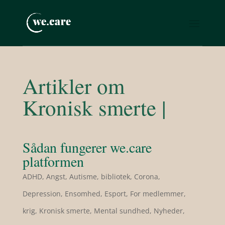
Artikler om
Kronisk smerte |
Sådan fungerer we.care
platformen
ADHD
,
Angst
,
Autisme
,
bibliotek
,
Corona
,
Depression
,
Ensomhed
,
Esport
,
For medlemmer
,
krig
,
Kronisk smerte
,
Mental sundhed
,
Nyheder
,