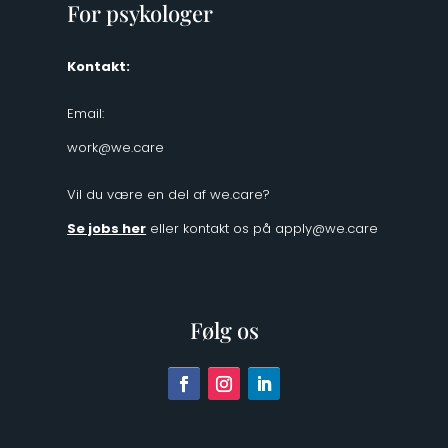
For psykologer
Kontakt:
Email:
work@we.care
Vil du være en del af we.care?
Se jobs her
eller kontakt os på
apply@we.care
Følg os