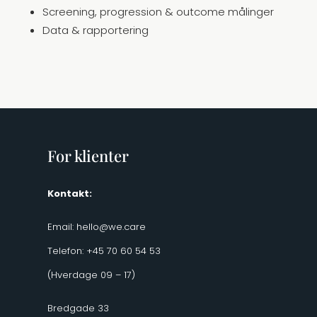
Screening, progression & outcome målinger
Data & rapportering
For klienter
Kontakt:
Email:
hello@we.care
Telefon: +45 70 60 54 53
(Hverdage 09 – 17)
Bredgade 33