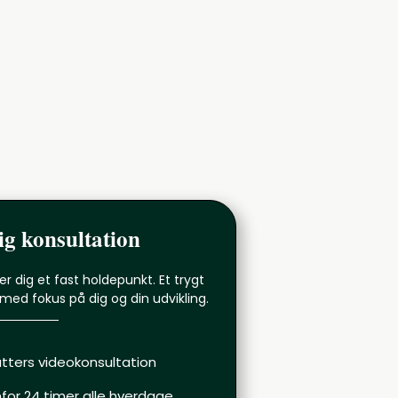
g konsultation
r dig et fast holdepunkt. Et trygt
 med fokus på dig og din udvikling.
utters videokonsultation
for 24 timer alle hverdage