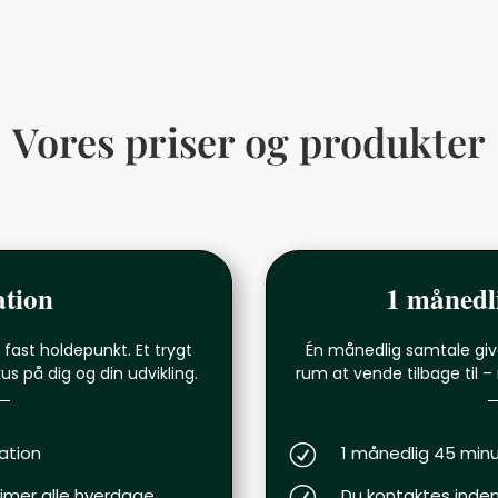
Vores priser og produkter
ation
1 månedli
fast holdepunkt. Et trygt
Én månedlig samtale give
us på dig og din udvikling.
rum at vende tilbage til –
ation
R
1 månedlig 45 min
timer alle hverdage
R
Du kontaktes inden