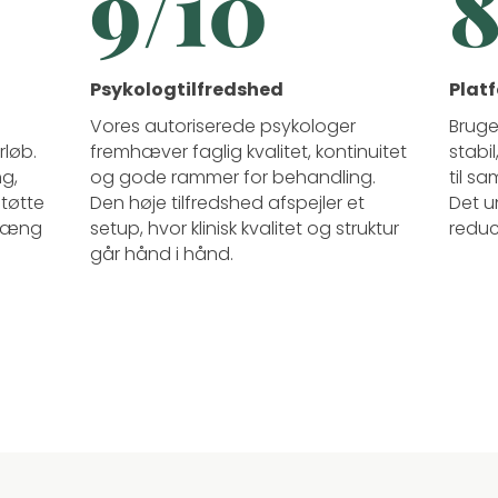
9/10
8
Psykologtilfredshed
Plat
Vores autoriserede psykologer
Bruge
rløb.
fremhæver faglig kvalitet, kontinuitet
stabi
g,
og gode rammer for behandling.
til sa
støtte
Den høje tilfredshed afspejler et
Det u
nhæng
setup, hvor klinisk kvalitet og struktur
reduc
går hånd i hånd.