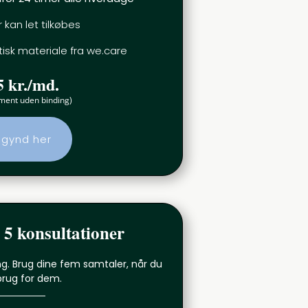
 kan let tilkøbes
isk materiale fra we.care
5 kr./md.
ment uden binding)
gynd her
 5 konsultationer
ing. Brug dine fem samtaler, når du
brug for dem.