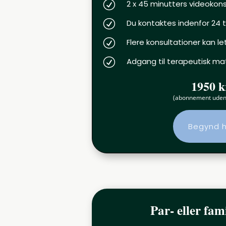
R
2 x 45 minutters videokon
R
Du kontaktes indenfor 24 
R
Flere konsultationer kan le
R
Adgang til terapeutisk mat
1950 k
(abonnement uden 
Begynd 
Par- eller fam