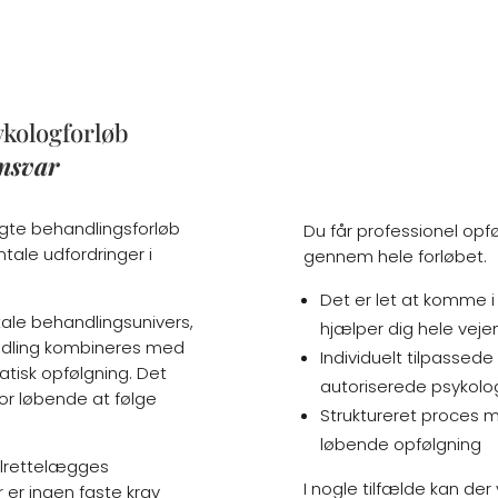
sykologforløb
ansvar
lagte behandlingsforløb
Du får professionel opf
tale udfordringer i
gennem hele forløbet.
Det er let at komme 
ale behandlingsunivers,
hjælper dig hele veje
andling kombineres med
Individuelt tilpassede
atisk opfølgning. Det
autoriserede psykolo
for løbende at følge
Struktureret proces me
løbende opfølgning
 tilrettelægges
I nogle tilfælde kan de
 er ingen faste krav