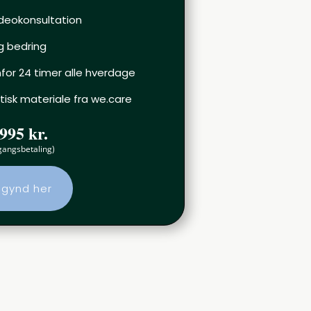
ideokonsultation
og bedring
for 24 timer alle hverdage
tisk materiale fra we.care
995 kr.
gangsbetaling)
gynd her