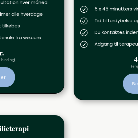
sultation hver måned
R
5 x 45 minutters v
timer alle hverdage
R
Tid til fordybelse 
t tilkøbes
R
Du kontaktes inden
eriale fra we.care
R
Adgang til terapeu
r.
4
binding)
(en
her
Be
ilieterapi