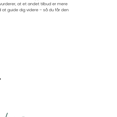
 vurderer, at et andet tilbud er mere
d at guide dig videre – så du får den
s