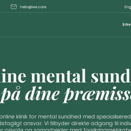
hello@we.care
Eng
Erhv
ine mental sun
 på dine præmiss
online klinik for mental sundhed med specialisere
dsfagligt ansvar.
Vi tilbyder direkte adgang til indiv
or private og samarbejder med forsikringsselskab