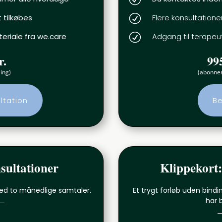
t tilkøbes
R
Flere konsultationer
eriale fra we.care
R
Adgang til terapeut
r.
99
ing)
(abonne
ltation
Be
sultationer
Klippekort:
 med to månedlige samtaler.
Et trygt forløb uden bind
har 