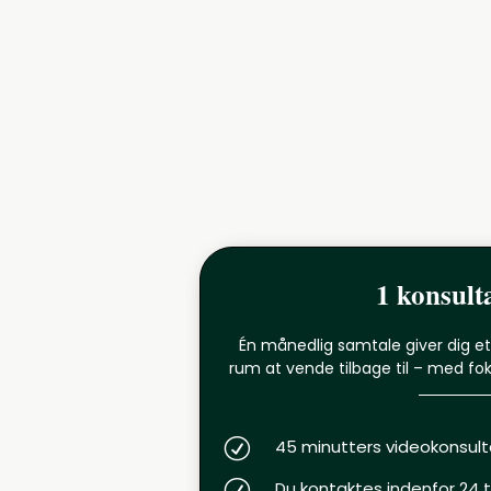
1 konsult
Én månedlig samtale giver dig et 
rum at vende tilbage til – med fok
R
45 minutters videokonsult
R
Du kontaktes indenfor 24 