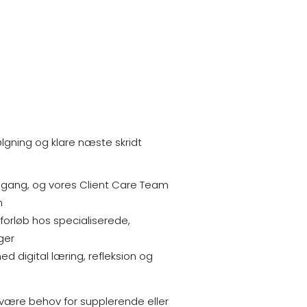
ølgning og klare næste skridt
i gang, og vores Client Care Team
n
 forløb hos specialiserede,
ger
d digital læring, refleksion og
r være behov for supplerende eller