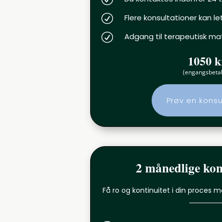
R
Flere konsultationer kan le
R
Adgang til terapeutisk mat
1050 k
(engangsbetal
Prøv en konsu
2 månedlige kon
Få ro og kontinuitet i din proces