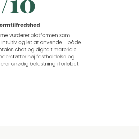
/10
formtilfredshed
rne vurderer platformen som
l, intuitiv og let at anvende – både
mtaler, chat og digitalt materiale.
nderstøtter høj fastholdelse og
erer unødig belastning i forløbet.