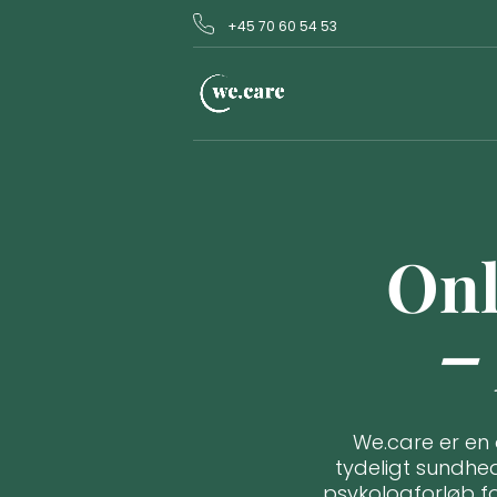
+45 70 60 54 53
Onl
–
We.care er en 
tydeligt sundhe
psykologforløb f