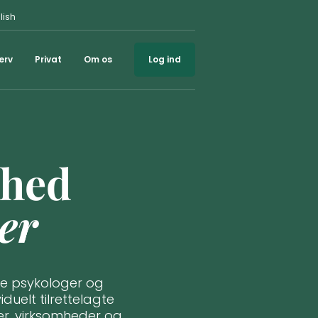
lish
erv
Privat
Om os
Log ind
dhed
er
de psykologer og
iduelt tilrettelagte
er, virksomheder og