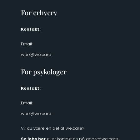
For erhverv
Kontakt:
Email:
work@we.care
For psykologer
Kontakt:
Email:
work@we.care
Vil du være en del af we.care?
Se jobs her
eller kontakt os på
apply@we.care