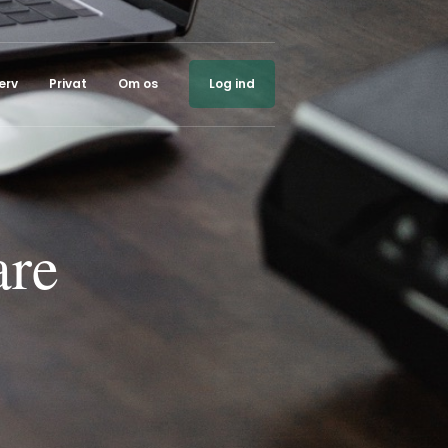
erv
Privat
Om os
Log ind
are