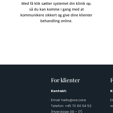
Med få klik sætter systemet din klinik op,
så du kan komme i gang med at
kommunikere sikkert og give dine klienter
behandling online.
For klienter
F
Kontakt:
K
Email:
hello@we.care
E
Telefon: +45 70 60 54 53
w
(Hverdage 09 – 17)