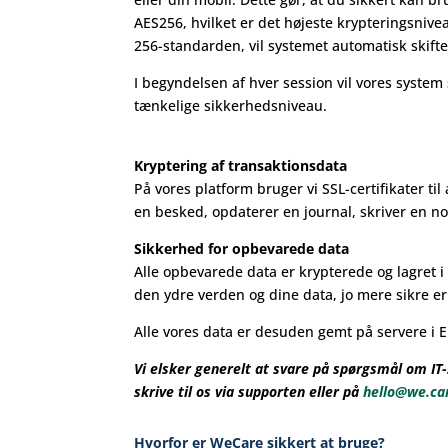
AES256, hvilket er det højeste krypteringsnive
256-standarden, vil systemet automatisk skifte t
I begyndelsen af ​​hver session vil vores syste
tænkelige sikkerhedsniveau.
Kryptering af transaktionsdata
På vores platform bruger vi SSL-certifikater ti
en besked, opdaterer en journal, skriver en not
Sikkerhed for opbevarede data
Alle opbevarede data er krypterede og lagret i 
den ydre verden og dine data, jo mere sikre er
Alle vores data er desuden gemt på servere i 
Vi elsker generelt at svare på spørgsmål om I
skrive til os via supporten eller på
hello@we.ca
Hvorfor er WeCare sikkert at bruge?