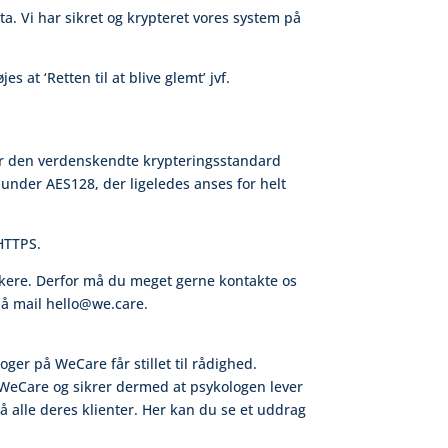
a. Vi har sikret og krypteret vores system på
s at ‘Retten til at blive glemt’ jvf.
for den verdenskendte krypteringsstandard
 under AES128, der ligeledes anses for helt
 HTTPS.
hackere. Derfor må du meget gerne kontakte os
på mail hello@we.care.
er på WeCare får stillet til rådighed.
å WeCare og sikrer dermed at psykologen lever
 alle deres klienter. Her kan du se et uddrag