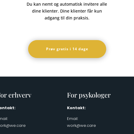
Du kan nemt og automatisk invitere alle
dine klienter. Dine klienter får kun
adgang til din praksis.
Prøv gratis i 14 dage
or erhverv
For psykologer
ontakt:
Kontakt:
mail:
Email:
ork@we.care
work@we.care