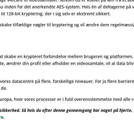
au inden for det anerkendte AES-system. Hvis én af deltagerne på vi
il 128-bit kryptering, der i sig selv er ekstremt sikkert.
m skabe tilfældige nøgler til kryptering og vil ændre dem regelmæssi
l at skabe en krypteret forbindelse mellem brugeren og platformen, 
e, ændrer din profil eller afholder en videosamtale, vil al data bli
vores datacentre på flere, forskellige niveauer. For jo flere barrier
 de.
Europa, hvor vores processer er i fuld overensstemmelse med alle r
T-sikkerhed. Så hvis du efter denne gennemgang har noget på hjerte
re
.