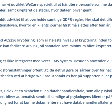
ar vi udviklet WeCare specielt til at håndtere personfølsomme dat
ler, samt krypteret de steder, hvor dataen bliver gemt.
dt udviklet til at overholde samtlige GDPR-regler. Her skal det tilføje
onsloven, hvorfor en klients journal først må slettes efter fem år.
ed AES256 kryptering, som er højeste niveau af kryptering inden 
kke kan facilitere AES256, vil samtalen som minimum blive krypteret
m og er ikke integreret med vores CMS system. Desuden anvender vi
edsforanstaltninger offentligt, da det vil gøre os sårbar over for 
kkerheden ved at bruge We Care. Kontakt os her på supporten eller 
udviklet en skabelon til en databehandleraftale, som alle psykolog
r, bliver automatisk sendt til samtlige af psykologens klienter p
ulighed for at kunne dokumentere at have databehandleraftaler på