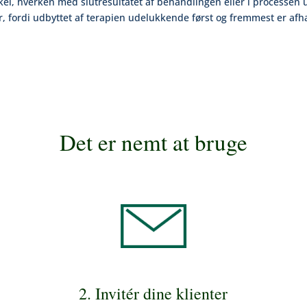
skel, hverken med slutresultatet af behandlingen eller i processen 
r, fordi udbyttet af terapien udelukkende først og fremmest er afhæn
Det er nemt at bruge
2. Invitér dine klienter