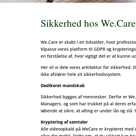
Sikkerhed hos We.Care
We.Care er skabt i en tidsalder, hvor professio
tilpasse vores platform til GDPR og kryptering
en forståelse af, hvor vigtigt det er at kunne u
Her vil vi dele vores arkitektur for sikkerhed.
ikke afslører hele sit sikkerhedssystem.
Dedikeret mandskab
Sikkerhed bygges af mennesker. Derfor er We.C
Managers, og som har trukket på al deres erfa
løbende at sikre, at alting er under lås og slå
Kryptering af samtaler
Alle videoopkald på WeCare er krypteret med 
eller din mobil. Dette gør, at du sikkert kan b