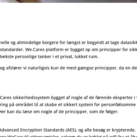
nelle og almindelige borgere for længst er begyndt at tage datasikke
sstandarder. We.Cares platform er bygget op om principper for sikk
dveksle personlige tanker i et privat, lukket rum.
 Dog afslører vi naturligvis kun de mest gængse principper, da en de
ares sikkerhedssystem bygget af nogle af de førende eksperter i v
ring på området til at skabe et sikkert system for personfølsomme 
. Her kan du læse om nogle af de principper, som de følger.
Advanced Encryption Standards (
AES
), og alle besøg er kryptered
ruge WeCare til videosamtaler, selvom du er koblet på wifi fra et å