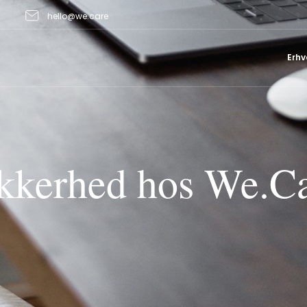
hello@we.care
Erhv
kkerhed hos We.C