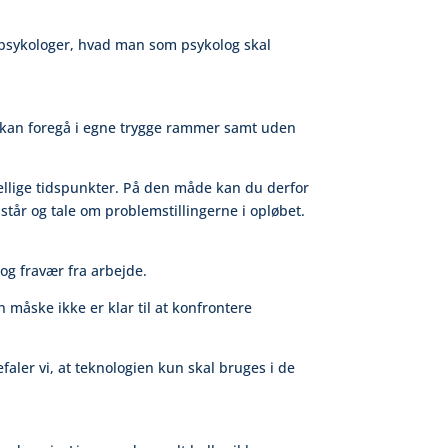
s psykologer, hvad man som psykolog skal
r kan foregå i egne trygge rammer samt uden
ellige tidspunkter. På den måde kan du derfor
tår og tale om problemstillingerne i opløbet.
og fravær fra arbejde.
n måske ikke er klar til at konfrontere
aler vi, at teknologien kun skal bruges i de