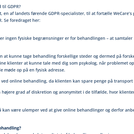
d til GDPR?
, en af landets førende GDPR-specialister, til at fortælle WeCare’
R. Se foredraget her:
 der ingen fysiske begrænsninger er for behandlingen – at samtale
n at kunne tage behandling forskellige steder og dermed på forsk
ine klienter at kunne tale med dig som psykolog, når problemet ops
le møde op på en fysisk adresse.
l ved online behandling, da klienten kan spare penge på transport 
højere grad af diskretion og anonymitet i de tilfælde, hvor kliente
så kan være ulemper ved at give online behandlinger og derfor anbef
ehandling?