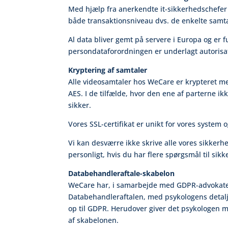
Med hjælp fra anerkendte it-sikkerhedschefer h
både transaktionsniveau dvs. de enkelte samta
Al data bliver gemt på servere i Europa og er ful
persondataforordningen er underlagt autorisati
Kryptering af samtaler
Alle videosamtaler hos WeCare er krypteret m
AES. I de tilfælde, hvor den ene af parterne i
sikker.
Vores SSL-certifikat er unikt for vores syste
Vi kan desværre ikke skrive alle vores sikkerh
personligt, hvis du har flere spørgsmål til si
Databehandleraftale-skabelon
WeCare har, i samarbejde med GDPR-advokater, 
Databehandleraftalen, med psykologens detalje
op til GDPR. Herudover giver det psykologen m
af skabelonen.