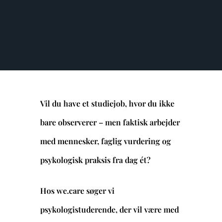
Vil du have et studiejob, hvor du ikke
bare observerer – men faktisk arbejder
med mennesker, faglig vurdering og
psykologisk praksis fra dag ét?
Hos we.care søger vi
psykologistuderende, der vil være med