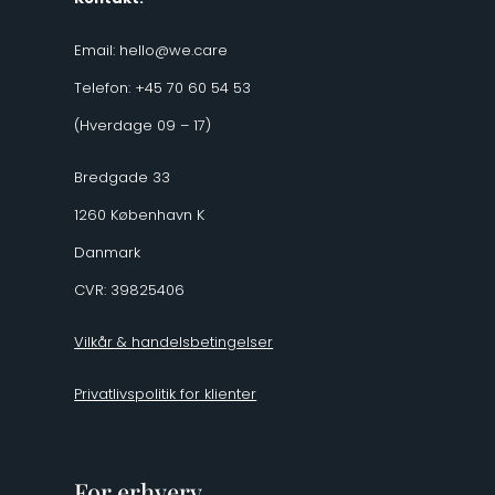
Email:
hello@we.care
Telefon: +45 70 60 54 53
(Hverdage 09 – 17)
Bredgade 33
1260 København K
Danmark
CVR: 39825406
Vilkår & handelsbetingelser
Privatlivspolitik for klienter
For erhverv